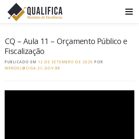
Pular
para
Menu
o
conteúdo
HOME
QUEM SOMOS
OBJETIVOS
CQ – Aula 11 – Orçamento Público e
Fiscalização
QUALIFICAÇÃO
NOTÍCIAS
CONTATO
PUBLICADO EM
12 DE SETEMBRO DE 2020
POR
WENDEL@CIGA.SC.GOV.BR